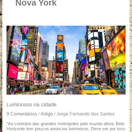
u
Nova York
a
r
e
Luminosos
na
cidade
Luminosos na cidade
9 Comentários
Artigo
Jorge Fernando dos Santos
/
/
“Ao contrário das grandes metrópoles pelo mundo afora, Belo
Horizonte tem poucos anúncios luminosos. Deve ser por isso