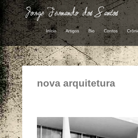
Ir
para
o
conteúdo
Início
Artigos
Bio
Contos
Crôni
nova arquitetura
O
reinventor
do