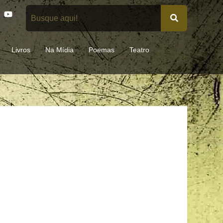
Y
o
u
t
u
Livros
Na Mídia
Poemas
Teatro
b
e