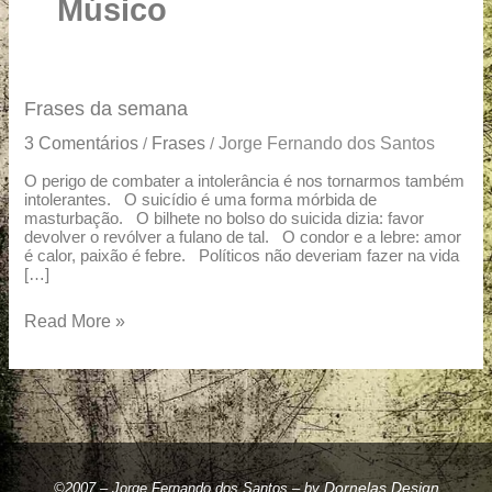
u
Músico
a
r
e
Frases
Frases da semana
da
3 Comentários
Frases
Jorge Fernando dos Santos
/
/
semana
O perigo de combater a intolerância é nos tornarmos também
intolerantes. O suicídio é uma forma mórbida de
masturbação. O bilhete no bolso do suicida dizia: favor
devolver o revólver a fulano de tal. O condor e a lebre: amor
é calor, paixão é febre. Políticos não deveriam fazer na vida
[…]
Read More »
Dornelas Design
©2007 – Jorge Fernando dos Santos – by