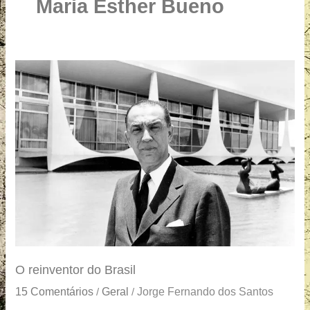
u
Maria Esther Bueno
a
r
e
O
reinventor
do
Brasil
O reinventor do Brasil
15 Comentários
Geral
Jorge Fernando dos Santos
/
/