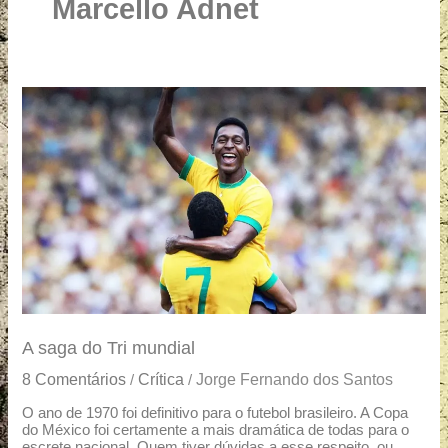
u
Marcello Adnet
a
r
e
A
saga
do
Tri
mundial
A saga do Tri mundial
8 Comentários
Crítica
Jorge Fernando dos Santos
/
/
O ano de 1970 foi definitivo para o futebol brasileiro. A Copa
do México foi certamente a mais dramática de todas para o
escrete nacional. Quem tiver dúvidas a esse respeito, ou