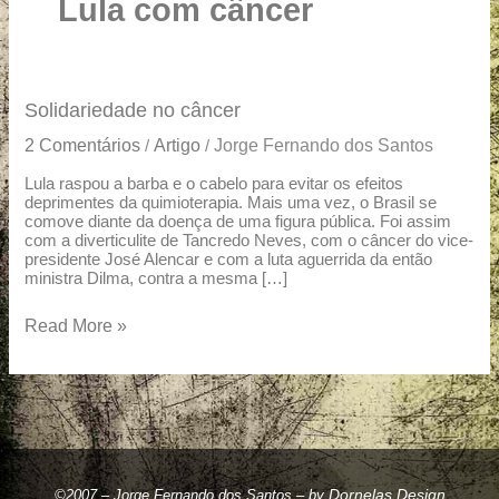
u
Lula com câncer
a
r
e
Solidariedade
Solidariedade no câncer
no
2 Comentários
Artigo
Jorge Fernando dos Santos
/
/
câncer
Lula raspou a barba e o cabelo para evitar os efeitos
deprimentes da quimioterapia. Mais uma vez, o Brasil se
comove diante da doença de uma figura pública. Foi assim
com a diverticulite de Tancredo Neves, com o câncer do vice-
presidente José Alencar e com a luta aguerrida da então
ministra Dilma, contra a mesma […]
Read More »
Dornelas Design
©2007 – Jorge Fernando dos Santos – by