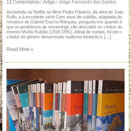
13 Comentários
Artigo
Jorge Fernando dos Santos
/
/
Assistindo na Netflix ao filme Pedro Páramo, da obra de Juan
Rulfo, e à excelente série Cem anos de solidão, adaptada do
romance de Gabriel García Márquez, pergunto-me quando é
que os produtores de streamings vão descobrir os contos do
mineiro Murilo Rubião (1916-1991). Afinal de contas, foi ele o
criador do gênero denominado realismo-fantástico, […]
Read More »
BH
de
cada
um