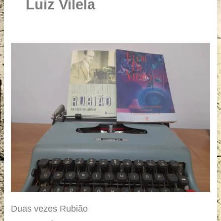
u
Luiz Vilela
a
r
e
Duas
vezes
Rubião
Duas vezes Rubião