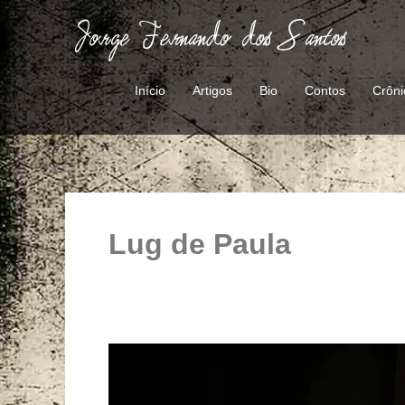
Ir
para
o
conteúdo
Início
Artigos
Bio
Contos
Crôni
Lug de Paula
O
gênio
do