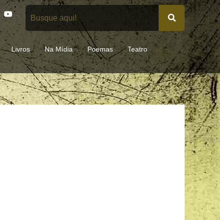
Y
o
u
t
u
Livros
Na Mídia
Poemas
Teatro
b
e