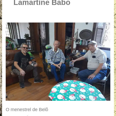
u
Lamartine Babo
a
r
e
O
menestrel
de
Belô
O menestrel de Belô