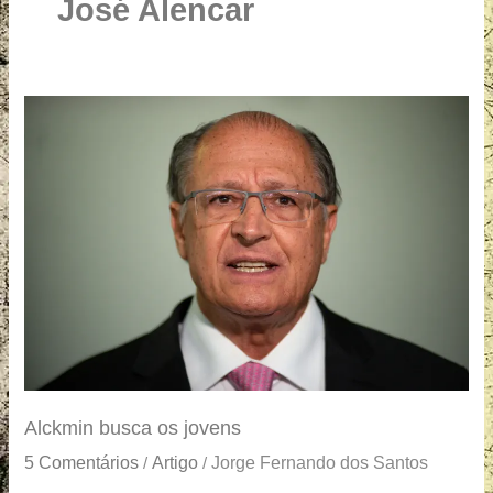
u
José Alencar
a
r
e
Alckmin
busca
os
jovens
Alckmin busca os jovens
5 Comentários
Artigo
Jorge Fernando dos Santos
/
/