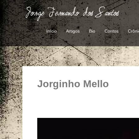
Ir
para
o
conteúdo
Início
Artigos
Bio
Contos
Crôni
Jorginho Mello
Educação
de
mal