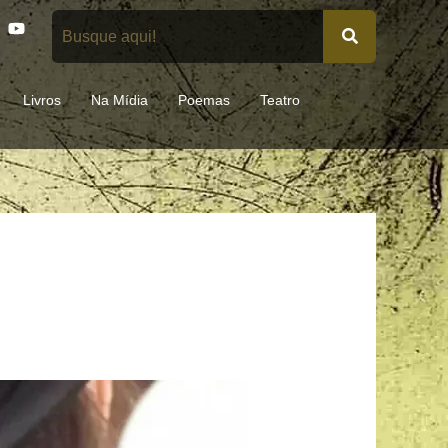
Y
o
u
t
u
Livros
Na Mídia
Poemas
Teatro
b
e