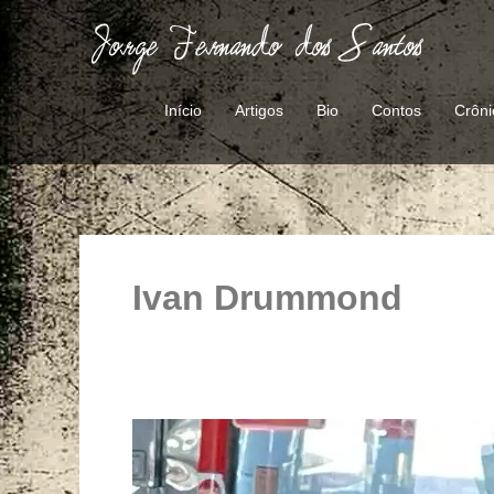
Ir
para
o
conteúdo
Início
Artigos
Bio
Contos
Crôni
Ivan Drummond
Viva
Roberto
Drummond!