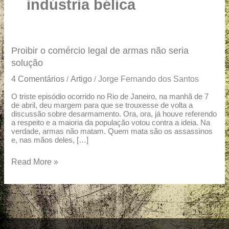
u
indústria bélica
a
r
e
Proibir
Proibir o comércio legal de armas não seria
o
solução
comércio
4 Comentários
Artigo
Jorge Fernando dos Santos
/
/
legal
de
O triste episódio ocorrido no Rio de Janeiro, na manhã de 7
de abril, deu margem para que se trouxesse de volta a
armas
discussão sobre desarmamento. Ora, ora, já houve referendo
não
a respeito e a maioria da população votou contra a ideia. Na
seria
verdade, armas não matam. Quem mata são os assassinos
solução
e, nas mãos deles, […]
Read More »