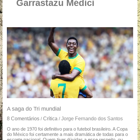
u
Garrastazu Médici
a
r
e
A
saga
do
Tri
mundial
A saga do Tri mundial
8 Comentários
Crítica
Jorge Fernando dos Santos
/
/
O ano de 1970 foi definitivo para o futebol brasileiro. A Copa
do México foi certamente a mais dramática de todas para o
escrete nacional. Quem tiver dúvidas a esse respeito, ou