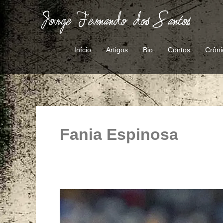
Ir
para
o
conteúdo
Início
Artigos
Bio
Contos
Crôni
Fania Espinosa
A
saga
do