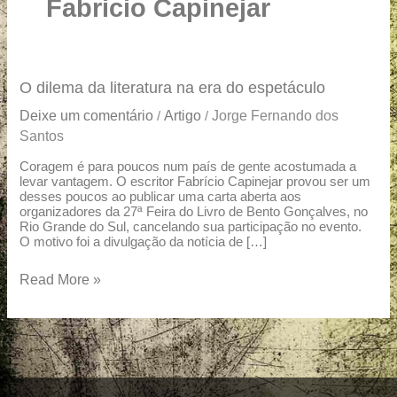
u
Fabricio Capinejar
a
r
e
O
O dilema da literatura na era do espetáculo
dilema
Deixe um comentário
Artigo
Jorge Fernando dos
/
/
da
Santos
literatura
na
Coragem é para poucos num país de gente acostumada a
levar vantagem. O escritor Fabrício Capinejar provou ser um
era
desses poucos ao publicar uma carta aberta aos
do
organizadores da 27ª Feira do Livro de Bento Gonçalves, no
espetáculo
Rio Grande do Sul, cancelando sua participação no evento.
O motivo foi a divulgação da notícia de […]
Read More »