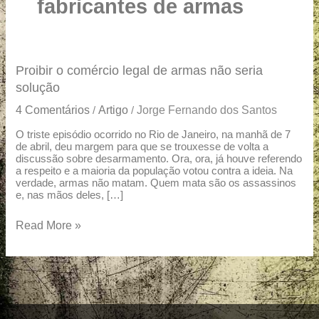
u
fabricantes de armas
a
r
e
Proibir
Proibir o comércio legal de armas não seria
o
solução
comércio
4 Comentários
Artigo
Jorge Fernando dos Santos
/
/
legal
de
O triste episódio ocorrido no Rio de Janeiro, na manhã de 7
de abril, deu margem para que se trouxesse de volta a
armas
discussão sobre desarmamento. Ora, ora, já houve referendo
não
a respeito e a maioria da população votou contra a ideia. Na
seria
verdade, armas não matam. Quem mata são os assassinos
solução
e, nas mãos deles, […]
Read More »