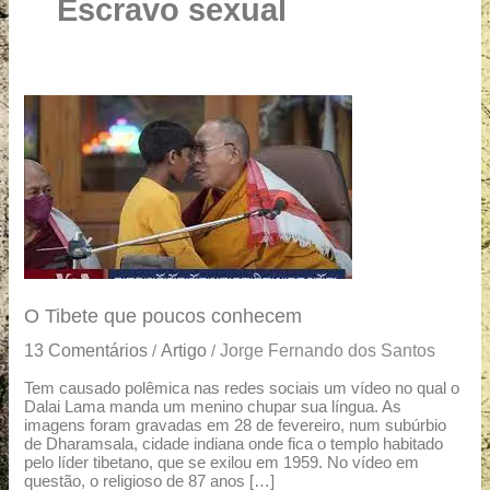
u
Escravo sexual
a
r
e
O
Tibete
que
poucos
conhecem
O Tibete que poucos conhecem
13 Comentários
Artigo
Jorge Fernando dos Santos
/
/
Tem causado polêmica nas redes sociais um vídeo no qual o
Dalai Lama manda um menino chupar sua língua. As
imagens foram gravadas em 28 de fevereiro, num subúrbio
de Dharamsala, cidade indiana onde fica o templo habitado
pelo líder tibetano, que se exilou em 1959. No vídeo em
questão, o religioso de 87 anos […]