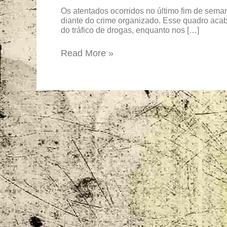
faz
Os atentados ocorridos no último fim de sema
uma
diante do crime organizado. Esse quadro acab
do tráfico de drogas, enquanto nos […]
imprensa
investigativa
Read More »