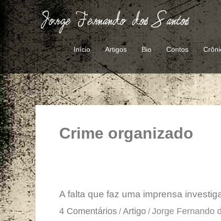
Ir
para
o
conteúdo
Início
Artigos
Bio
Contos
Crôni
Crime organizado
A
A falta que faz uma imprensa investiga
falta
4 Comentários
Artigo
Jorge Fernando 
/
/
que