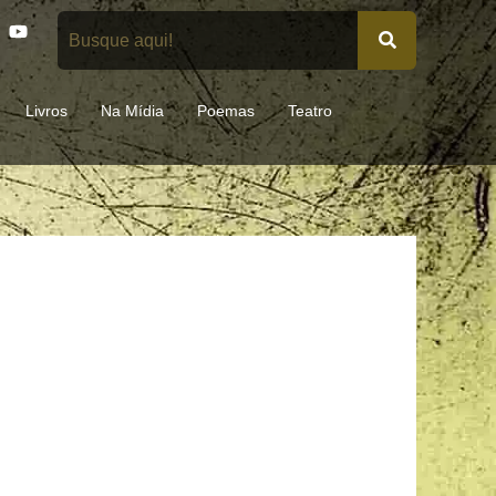
Y
o
u
t
u
Livros
Na Mídia
Poemas
Teatro
b
e