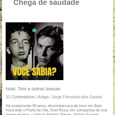
u
Chega de saudade
a
r
e
Noel,
Tom
e
outras
bossas
Noel, Tom e outras bossas
31 Comentários
Artigo
Jorge Fernando dos Santos
/
/
Há exatamente 90 anos, desembarcava de trem em Belo
Horizonte o Poeta da Vila, Noel Rosa, em companhia de sua
jovem esposa, Lindaura Martins Neves. Ambos ficaram