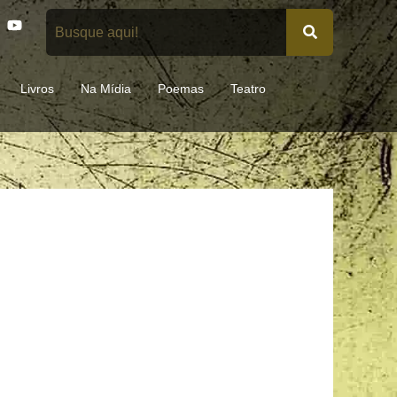
Y
o
u
t
u
Livros
Na Mídia
Poemas
Teatro
b
e