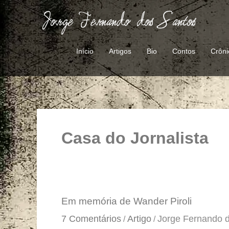
Ir
para
o
conteúdo
Início
Artigos
Bio
Contos
Crôni
Casa do Jornalista
Em
Em memória de Wander Piroli
memória
7 Comentários
Artigo
Jorge Fernando 
/
/
de