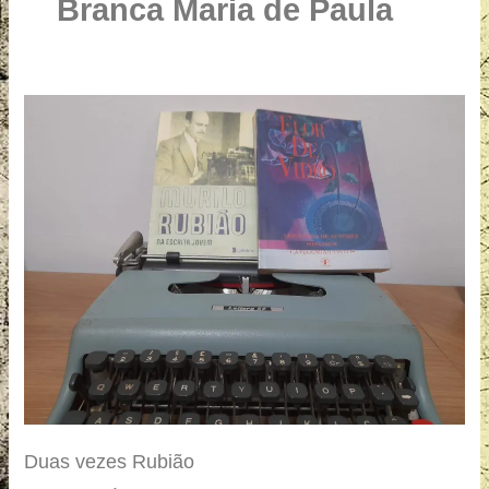
u
Branca Maria de Paula
a
r
e
Duas
vezes
Rubião
Duas vezes Rubião