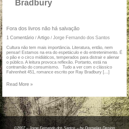
u
Bradbury
a
r
e
Fora
Fora dos livros não há salvação
dos
1 Comentário
Artigo
Jorge Fernando dos Santos
/
/
livros
não
Cultura não tem mais importância. Literatura, então, nem
pensar! Estamos na era do espetáculo e do entretenimento. É
há
o pão e o circo midiáticos, temperados para distrair e alienar
salvação
o público. A leitura provoca reflexão. Portanto, está na
contramão do consumismo. Tudo a ver com o clássico
Fahrenheit 451, romance escrito por Ray Bradbury […]
Read More »
Dornelas Design
©2007 – Jorge Fernando dos Santos – by