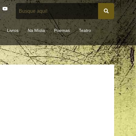
Y
o
u
t
u
Livros
Na Mídia
Poemas
Teatro
b
e