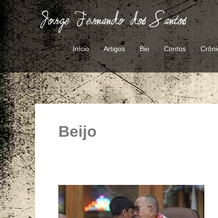
Ir
para
o
conteúdo
Início
Artigos
Bio
Contos
Crôni
Beijo
O
Tibete
que