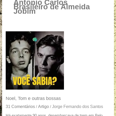
u
Antônio Carlos
Brasileiro de Almeida
a
Jobim
r
e
Noel,
Tom
e
outras
bossas
Noel, Tom e outras bossas
31 Comentários
Artigo
Jorge Fernando dos Santos
/
/
Há exatamente 90 anos, desembarcava de trem em Belo