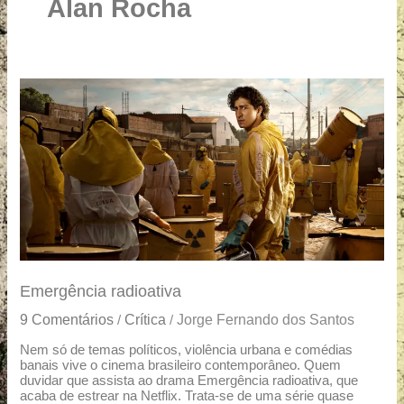
u
Alan Rocha
a
r
e
Emergência
radioativa
Emergência radioativa
9 Comentários
Crítica
Jorge Fernando dos Santos
/
/
Nem só de temas políticos, violência urbana e comédias
banais vive o cinema brasileiro contemporâneo. Quem
duvidar que assista ao drama Emergência radioativa, que
acaba de estrear na Netflix. Trata-se de uma série quase