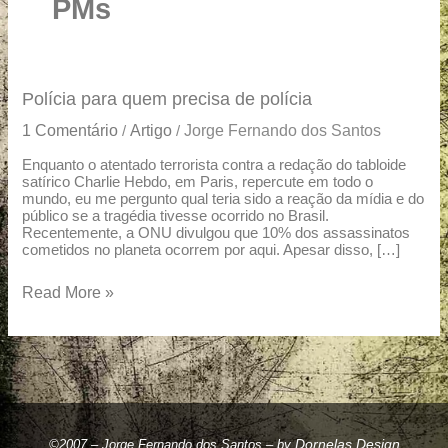
u
PMs
a
r
e
Polícia
Polícia para quem precisa de polícia
para
1 Comentário
Artigo
Jorge Fernando dos Santos
/
/
quem
precisa
Enquanto o atentado terrorista contra a redação do tabloide
satírico Charlie Hebdo, em Paris, repercute em todo o
de
mundo, eu me pergunto qual teria sido a reação da mídia e do
polícia
público se a tragédia tivesse ocorrido no Brasil.
Recentemente, a ONU divulgou que 10% dos assassinatos
cometidos no planeta ocorrem por aqui. Apesar disso, […]
Read More »
Dornelas Design
©2007 – Jorge Fernando dos Santos – by