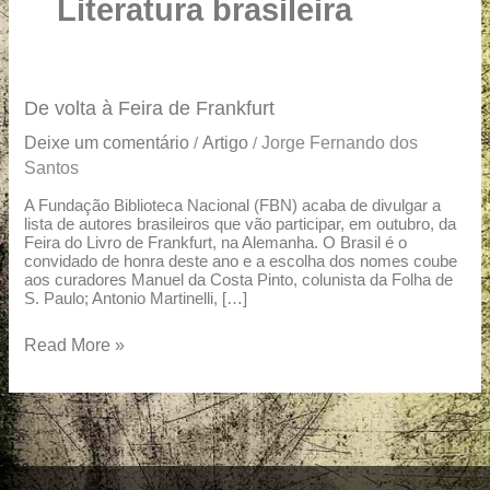
u
Literatura brasileira
a
r
e
De
De volta à Feira de Frankfurt
volta
Deixe um comentário
Artigo
Jorge Fernando dos
/
/
à
Santos
Feira
de
A Fundação Biblioteca Nacional (FBN) acaba de divulgar a
lista de autores brasileiros que vão participar, em outubro, da
Frankfurt
Feira do Livro de Frankfurt, na Alemanha. O Brasil é o
convidado de honra deste ano e a escolha dos nomes coube
aos curadores Manuel da Costa Pinto, colunista da Folha de
S. Paulo; Antonio Martinelli, […]
Read More »