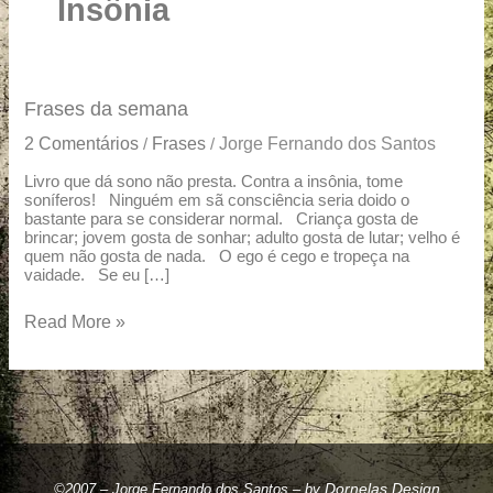
u
Insônia
a
r
e
Frases
Frases da semana
da
2 Comentários
Frases
Jorge Fernando dos Santos
/
/
semana
Livro que dá sono não presta. Contra a insônia, tome
soníferos! Ninguém em sã consciência seria doido o
bastante para se considerar normal. Criança gosta de
brincar; jovem gosta de sonhar; adulto gosta de lutar; velho é
quem não gosta de nada. O ego é cego e tropeça na
vaidade. Se eu […]
Read More »
Dornelas Design
©2007 – Jorge Fernando dos Santos – by