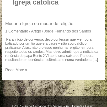
u
Igreja católica
a
r
e
Mudar
Mudar a Igreja ou mudar de religião
a
1 Comentário
Artigo
Jorge Fernando dos Santos
/
/
Igreja
ou
Para início de conversa, devo confessar que – embora
batizado por um tio que era padre – não sou católico
mudar
praticante. Aliás, não professo nenhuma religião, embora
de
respeite todos os credos. Mas devo admitir que a notícia da
religião
renúncia do papa Bento XVI abriu uma caixa de Pandora,
resultando em denúncias polêmicas e numa verdadeira […]
Read More »
Dornelas Design
©2007 – Jorge Fernando dos Santos – by