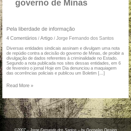
u
governo de Minas
a
r
e
Pela
Pela liberdade de informação
liberdade
4 Comentários
Artigo
Jorge Fernando dos Santos
/
/
de
informação
Diversas entidades sindicais assinam e divulgam uma nota
de repúdio contra a decisão do governo de Minas, de proibir a
divulgação de dados referentes à criminalidade no Estado.
Segundo a nota publicada nos sites dessas entidades, em 6
de fevereiro o jornal Hoje em Dia denunciou a maquiagem
das ocorrências policiais e publicou um Boletim […]
Read More »
Dornelas Design
©2007 – Jorge Fernando dos Santos – by