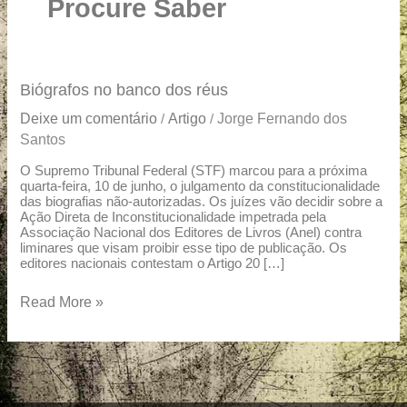
u
Procure Saber
a
r
e
Biógrafos
Biógrafos no banco dos réus
no
Deixe um comentário
Artigo
Jorge Fernando dos
/
/
banco
Santos
dos
réus
O Supremo Tribunal Federal (STF) marcou para a próxima
quarta-feira, 10 de junho, o julgamento da constitucionalidade
das biografias não-autorizadas. Os juízes vão decidir sobre a
Ação Direta de Inconstitucionalidade impetrada pela
Associação Nacional dos Editores de Livros (Anel) contra
liminares que visam proibir esse tipo de publicação. Os
editores nacionais contestam o Artigo 20 […]
Read More »