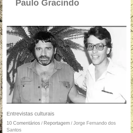
u
Paulo Gracindo
a
r
e
Entrevistas
culturais
Entrevistas culturais
10 Comentários
Reportagem
Jorge Fernando dos
/
/
Santos