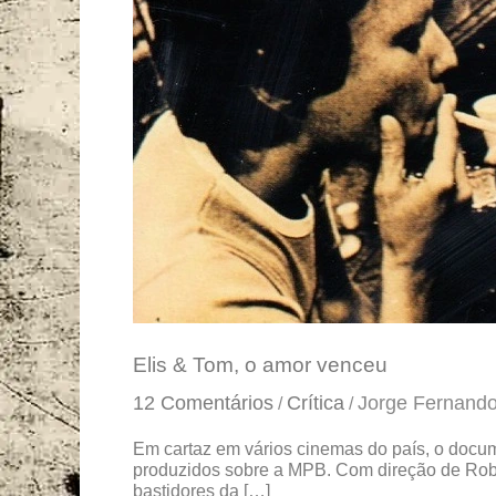
o
amor
venceu
Elis & Tom, o amor venceu
12 Comentários
Crítica
Jorge Fernando
/
/
Em cartaz em vários cinemas do país, o docum
produzidos sobre a MPB. Com direção de Rober
bastidores da […]