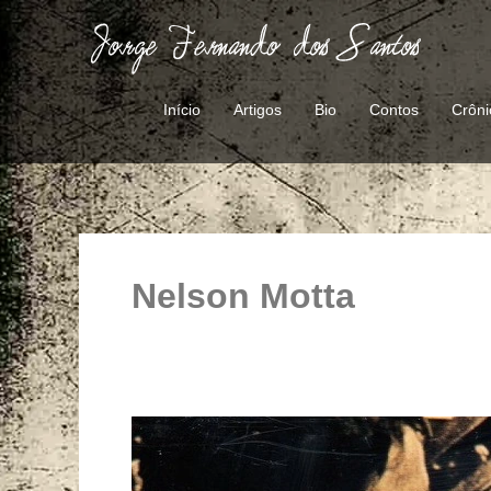
Ir
para
o
conteúdo
Início
Artigos
Bio
Contos
Crôni
Nelson Motta
Elis
&
Tom,