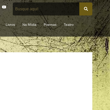
Y
o
u
t
u
Livros
Na Mídia
Poemas
Teatro
b
e