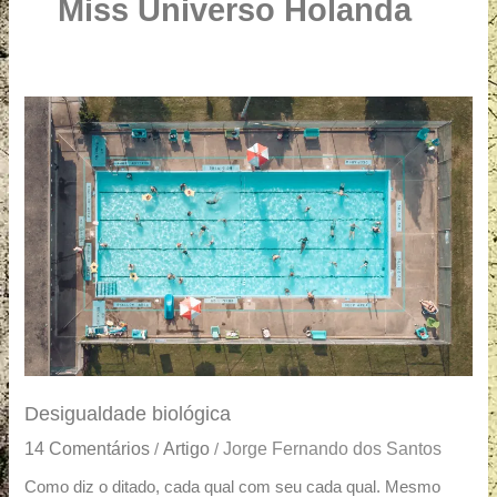
u
Miss Universo Holanda
a
r
e
Desigualdade
biológica
Desigualdade biológica
14 Comentários
Artigo
Jorge Fernando dos Santos
/
/
Como diz o ditado, cada qual com seu cada qual. Mesmo