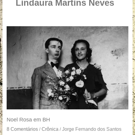
u
Lindaura Martins Neves
a
r
e
Noel
Rosa
em
BH
Noel Rosa em BH
8 Comentários
Crônica
Jorge Fernando dos Santos
/
/