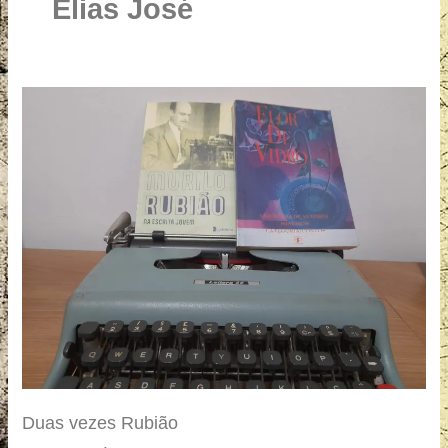
u
Elias José
a
r
e
Duas
vezes
Rubião
Duas vezes Rubião