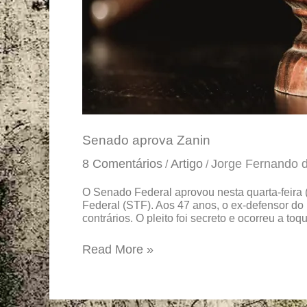
Senado aprova Zanin
8 Comentários
Artigo
Jorge Fernando 
/
/
O Senado Federal aprovou nesta quarta-feira
Federal (STF). Aos 47 anos, o ex-defensor do 
contrários. O pleito foi secreto e ocorreu a toq
Read More »