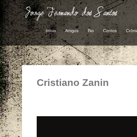
Ir
para
o
conteúdo
Início
Artigos
Bio
Contos
Crôni
Cristiano Zanin
Senado
aprova
Zanin