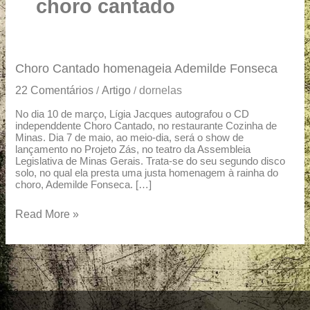
u
choro cantado
a
r
e
Choro
Choro Cantado homenageia Ademilde Fonseca
Cantado
22 Comentários
Artigo
dornelas
/
/
homenageia
Ademilde
No dia 10 de março, Lígia Jacques autografou o CD
independdente Choro Cantado, no restaurante Cozinha de
Fonseca
Minas. Dia 7 de maio, ao meio-dia, será o show de
lançamento no Projeto Zás, no teatro da Assembleia
Legislativa de Minas Gerais. Trata-se do seu segundo disco
solo, no qual ela presta uma justa homenagem à rainha do
choro, Ademilde Fonseca. […]
Read More »