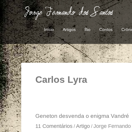
Ir
para
o
conteúdo
Início
Artigos
Bio
Contos
Crôni
Carlos Lyra
Geneton
Geneton desvenda o enigma Vandré
desvenda
11 Comentários
Artigo
Jorge Fernando
/
/
o