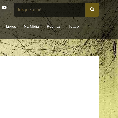
Y
o
u
t
u
Livros
Na Mídia
Poemas
Teatro
b
e